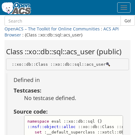
Toggl
navig
Go!
OpenACS – The Toolkit for Online Communities
:
ACS API
Browser
: {Class ::xo::db::sql::acs_user}
Class ::xo::db::sql::acs_user (public)
 ::xo::db::Class ::xo::db::sql::acs_user
Defined in
Testcases:
No testcase defined.
Source code:
namespace
::nsf::object::alloc
 ::xo::db::Class ::xo::d
set
 :__default_superclass ::xotcl::Object
