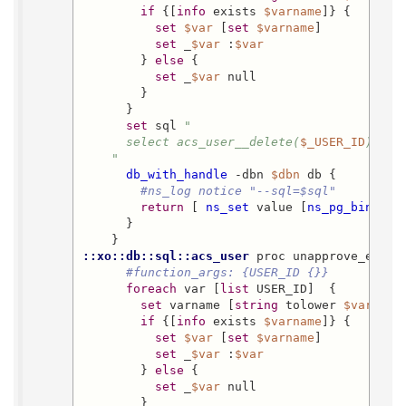
if
 {[
info
 exists 
$varname
]} {

set
$var
 [
set
$varname
]

set
 _
$var
 :
$var
        } 
else
 {

set
 _
$var
 null

        }

      }

set
 sql 
"

      select acs_user__delete(
$_USER_ID
) 

    "
db_with_handle
 -dbn 
$dbn
 db {

#ns_log notice "--sql=$sql"
return
 [ 
ns_set
 value [
ns_pg_bind
 0o
      }

::xo::db::sql::acs_user
 proc unapprove_email 
#function_args: {USER_ID {}}
foreach
 var [
list
 USER_ID]  {

set
 varname [
string
 tolower 
$var
]

if
 {[
info
 exists 
$varname
]} {

set
$var
 [
set
$varname
]

set
 _
$var
 :
$var
        } 
else
 {

set
 _
$var
 null

        }
