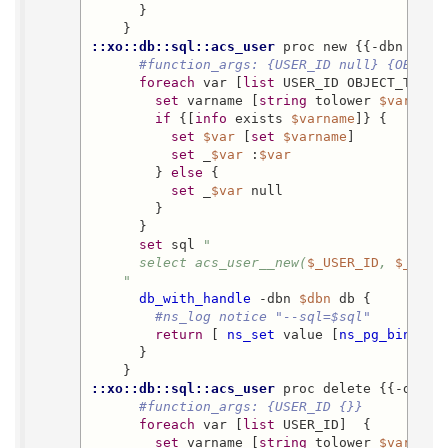
      }

::xo::db::sql::acs_user
 proc new {{-dbn {}} 
#function_args: {USER_ID null} {OBJECT
foreach
 var [
list
 USER_ID OBJECT_TYPE 
set
 varname [
string
 tolower 
$var
]

if
 {[
info
 exists 
$varname
]} {

set
$var
 [
set
$varname
]

set
 _
$var
 :
$var
        } 
else
 {

set
 _
$var
 null

        }

      }

set
 sql 
"

      select acs_user__new(
$_USER_ID
, 
$_OBJE
    "
db_with_handle
 -dbn 
$dbn
 db {

#ns_log notice "--sql=$sql"
return
 [ 
ns_set
 value [
ns_pg_bind
 0o
      }

::xo::db::sql::acs_user
 proc delete {{-dbn {}
#function_args: {USER_ID {}}
foreach
 var [
list
 USER_ID]  {

set
 varname [
string
 tolower 
$var
]
