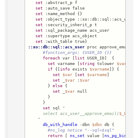
set
 :abstract_p f

set
 :auto_save false

set
 :name_method {}

set
 :object_type ::xo::db::sql::acs_user

set
 :security_inherit_p t

set
 :sql_package_name acs_user

set
 :supertype acs_object

set
::xo::db::sql::acs_user
 proc approve_email {{
#function_args: {USER_ID {}}
foreach
 var [
list
 USER_ID]  {

set
 varname [
string
 tolower 
$var
]

if
 {[
info
 exists 
$varname
]} {

set
$var
 [
set
$varname
]

set
 _
$var
 :
$var
        } 
else
 {

set
 _
$var
 null

        }

      }

set
 sql 
"

      select acs_user__approve_email(
$_USER_
    "
db_with_handle
 -dbn 
$dbn
 db {

#ns_log notice "--sql=$sql"
return
 [ 
ns_set
 value [
ns_pg_bind
 0o