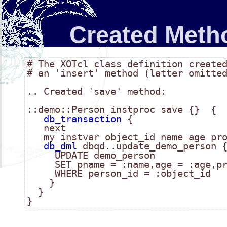
Created Meth
# The XOTcl class definition create
# an 'insert' method (latter omitte
.. Created 'save' method:

::demo::Person instproc save {}  {

db_transaction
 {

next
my
 instvar object_id name age pro
db_dml
 dbqd..update_demo_person {
     UPDATE demo_person

     SET pname = :name,age = :age,pr
     WHERE person_id = :object_id

    }

  }

}