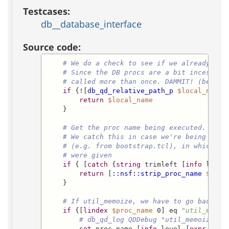
Testcases:
db__database_interface
Source code:
# We do a check to see if we already hav
# Since the DB procs are a bit incestuou
# called more than once. DAMMIT! (ben)
if
 {![
db_qd_relative_path_p
$local_name
]}
return
$local_name
    }

# Get the proc name being executed.
# We catch this in case we're being call
# (e.g. from bootstrap.tcl), in which ca
# were given
if
 { [
catch
 {
string
 trimleft [
info
 level
return
 [
::nsf::strip_proc_name
$loca
    }

# If util_memoize, we have to go back up
if
 {[
lindex
$proc_name
 0] eq 
"util_memoi
# db_qd_log QDDebug "util_memoize! g
set
 proc_name [
info
 level [
expr
 {-2 