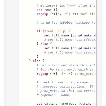
# We insert the "www" after the pack
set
 rest {}

regexp
 {^([^\.]*)(.*)} 
$url
 all packa
# db_qd_log QDDebug "package key is 
if
 {
$real_url_p
} {

set
 full_name [
db_qd_make_absolu
# set full_name "acs.${package_k
        } 
else
 {

set
 full_name [
db_qd_make_absolu
# set full_name "acs.${package_k
        }

    } 
else
 {

# Let's find out where this Tcl proc
# Get the first word, which is the T
regexp
 {^([^ ]*).*} 
$proc_name
 all pr
# check to see if a package proc is 
# namespace qualification.  If so, a
# proc_name, so that the correct que
# (OpenACS - DanW)
set
 calling_namespace [
string
 range 