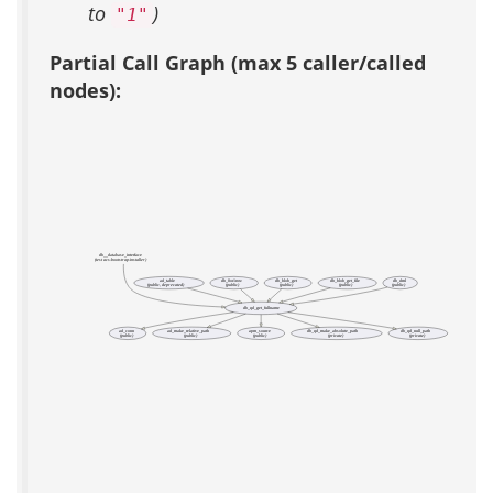
to
)
"1"
Partial Call Graph (max 5 caller/called
nodes):
db__database_interface
(test acs-bootstrap-installer)
ad_table
db_0or1row
db_blob_get
db_blob_get_file
db_dml
(public, deprecated)
(public)
(public)
(public)
(public)
db_qd_get_fullname
ad_conn
ad_make_relative_path
apm_source
db_qd_make_absolute_path
db_qd_null_path
(public)
(public)
(public)
(private)
(private)