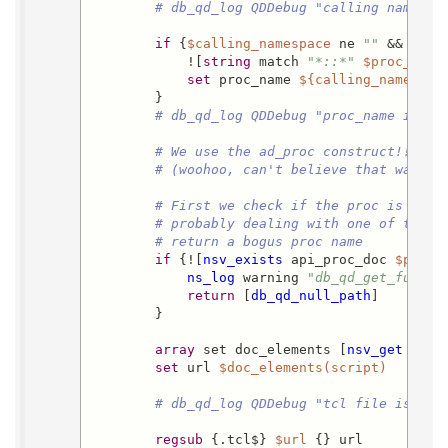
# db_qd_log QDDebug "calling namespa
if
 {
$calling_namespace
 ne 
""
 &&

            ![
string
 match 
"*::*"
$proc_name
set
 proc_name 
${calling_namespac
        }

# db_qd_log QDDebug "proc_name is -$
# We use the ad_proc construct!!
# (woohoo, can't believe that was ac
# First we check if the proc is ther
# probably dealing with one of the b
# return a bogus proc name
if
 {![
nsv_exists
 api_proc_doc 
$proc_
ns_log
 warning 
"db_qd_get_fullna
return
 [
db_qd_null_path
]

        }

array
 set doc_elements [
nsv_get
 api_
set
 url 
$doc_elements(script)
# db_qd_log QDDebug "tcl file is $ur
regsub
 {.tcl$} 
$url
 {} url
