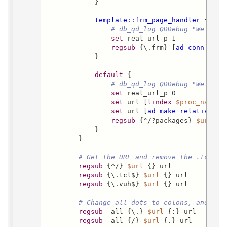
            }

template::frm_page_handler
 {

# db_qd_log QDDebug "We are 
set
 real_url_p 1

regsub
 {\.frm} [
ad_conn
 url] 
            }

default
 {

# db_qd_log QDDebug "We are 
set
 real_url_p 0

set
 url [
lindex
$proc_name
 1]
set
 url [
ad_make_relative_pa
regsub
 {^/?packages} 
$url
 {} 
            }

        }

# Get the URL and remove the .tcl
regsub
 {^/} 
$url
 {} url

regsub
 {\.tcl$} 
$url
 {} url

regsub
 {\.vuh$} 
$url
 {} url

# Change all dots to colons, and sla
regsub
 -all {\.} 
$url
 {:} url

regsub
 -all {/} 
$url
 {.} url
