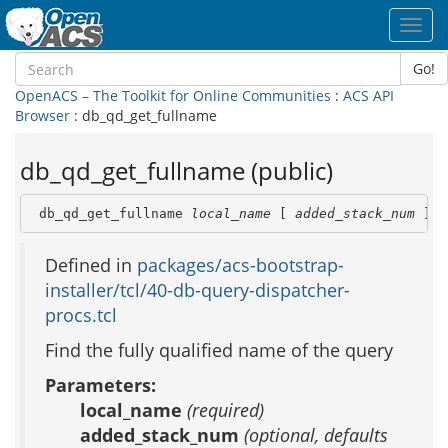
Toggl
navig
Go!
OpenACS – The Toolkit for Online Communities
:
ACS API
Browser
: db_qd_get_fullname
db_qd_get_fullname (public)
 db_qd_get_fullname 
local_name
 [ 
added_stack_num
 ]
Defined in
packages/acs-bootstrap-
installer/tcl/40-db-query-dispatcher-
procs.tcl
Find the fully qualified name of the query
Parameters:
local_name
(required)
added_stack_num
(optional, defaults