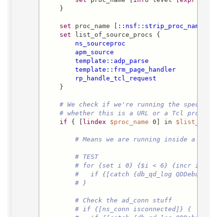
    }

set
 proc_name [
::nsf::strip_proc_name
$p
set
 list_of_source_procs {

ns_sourceproc
apm_source
template::adp_parse
template::frm_page_handler
rp_handle_tcl_request
    }

# We check if we're running the special 
# whether this is a URL or a Tcl proc.
if
 { [
lindex
$proc_name
 0] in 
$list_of_s
# Means we are running inside a URL
# TEST
# for {set i 0} {$i < 6} {incr i} {
#   if {[catch {db_qd_log QDDebug "L
# }
# Check the ad_conn stuff
# if {[ns_conn isconnected]} {