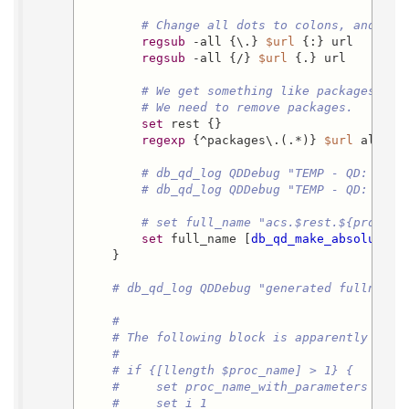
# Change all dots to colons, and sla
regsub
 -all {\.} 
$url
 {:} url

regsub
 -all {/} 
$url
 {.} url

# We get something like packages.acs
# We need to remove packages.
set
 rest {}

regexp
 {^packages\.(.*)} 
$url
 all res
# db_qd_log QDDebug "TEMP - QD: proc
# db_qd_log QDDebug "TEMP - QD: loca
# set full_name "acs.$rest.${proc_na
set
 full_name [
db_qd_make_absolute_p
    }

# db_qd_log QDDebug "generated fullname 
#
# The following block is apparently just
#
# if {[llength $proc_name] > 1} {
#     set proc_name_with_parameters "[li
#     set i 1