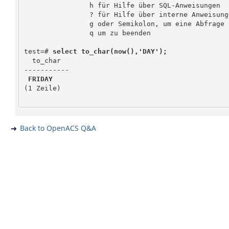
                h für Hilfe über SQL-Anweisungen

                ? für Hilfe über interne Anweisungen

                g oder Semikolon, um eine Abfrage auszuführen

                q um zu beenden

test=# 
select to_char(now(),'DAY');
  to_char

-----------

FRIDAY
(1 Zeile)

Back to OpenACS Q&A