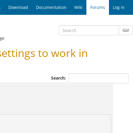
s
Download
Documentation
Wiki
Forums
Log In
Go!
ge
ttings to work in
Search: