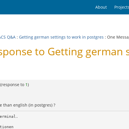
About
Project
ACS Q&A
:
Getting german settings to work in postgres
: One Messa
onse to Getting german se
(response to
1
)
 than english (in postgres) ?
rminal.

ionen
