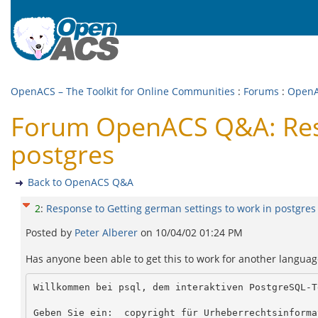
OpenACS – The Toolkit for Online Communities
:
Forums
:
Open
Forum OpenACS Q&A: Resp
postgres
Back to OpenACS Q&A
2
:
Response to Getting german settings to work in postgres
Posted by
Peter Alberer
on
10/04/02 01:24 PM
Has anyone been able to get this to work for another language
Willkommen bei psql, dem interaktiven PostgreSQL-Te
Geben Sie ein:  copyright für Urheberrechtsinformat